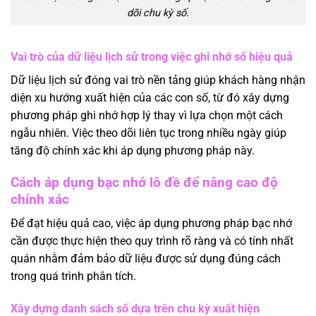
dõi chu kỳ số.
Vai trò của dữ liệu lịch sử trong việc ghi nhớ số hiệu quả
Dữ liệu lịch sử đóng vai trò nền tảng giúp khách hàng nhận
diện xu hướng xuất hiện của các con số, từ đó xây dựng
phương pháp ghi nhớ hợp lý thay vì lựa chọn một cách
ngẫu nhiên. Việc theo dõi liên tục trong nhiều ngày giúp
tăng độ chính xác khi áp dụng phương pháp này.
Cách áp dụng bạc nhớ lô đề để nâng cao độ
chính xác
Để đạt hiệu quả cao, việc áp dụng phương pháp bạc nhớ
cần được thực hiện theo quy trình rõ ràng và có tính nhất
quán nhằm đảm bảo dữ liệu được sử dụng đúng cách
trong quá trình phân tích.
Xây dựng danh sách số dựa trên chu kỳ xuất hiện