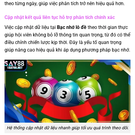
theo từng ngày, giúp việc phân tích trở nên hiệu quả hơn.
Cập nhật kết quả liên tục hỗ trợ phân tích chính xác
Việc cập nhật dữ liệu tại
Bạc nhớ lô đề
theo thời gian thực
giúp hội viên không bỏ lỡ thông tin quan trọng, từ đó có thể
điều chỉnh chiến lược kịp thời. Đây là yếu tố quan trọng
giúp nâng cao hiệu quả khi áp dụng phương pháp bạc nhớ.
Hệ thống cập nhật dữ liệu nhanh giúp tối ưu quá trình theo dõi.