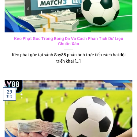
Kèo Phạt Góc Trong Bóng Đá Và Cách Phân Tích Dữ Liệu
Chuẩn Xác
Kèo phạt góc tại sảnh Say88 phản ánh trực tiếp cách hai đội
triển khai [...]
29
Th3