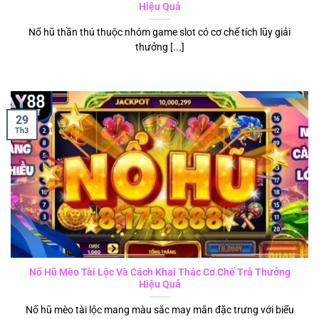
Hiệu Quả
Nổ hũ thần thú thuộc nhóm game slot có cơ chế tích lũy giải
thưởng [...]
29
Th3
Nổ Hũ Mèo Tài Lộc Và Cách Khai Thác Cơ Chế Trả Thưởng
Hiệu Quả
Nổ hũ mèo tài lộc mang màu sắc may mắn đặc trưng với biểu