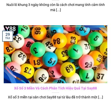
Nuôi lô khung 3 ngày không còn là cách chơi mang tính cảm tính
mà [...]
29
Th3
Xổ Số 3 Miền Và Cách Phân Tích Hiệu Quả Tại Say88
Xổ số 3 miền tại sân chơi Say88 tại từ lâu đã trở thành một [...]