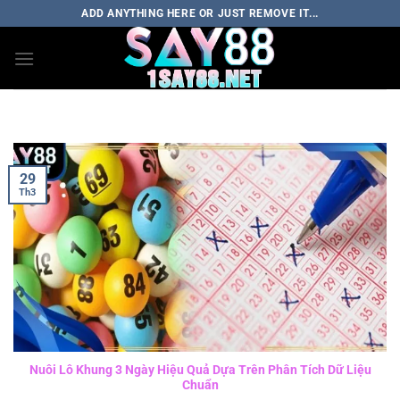
Bỏ
ADD ANYTHING HERE OR JUST REMOVE IT...
qua
nội
dung
29
Th3
Nuôi Lô Khung 3 Ngày Hiệu Quả Dựa Trên Phân Tích Dữ Liệu
Chuẩn