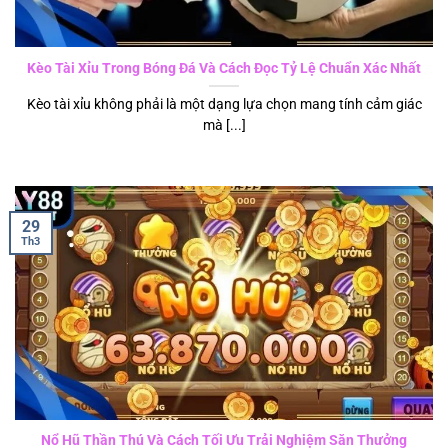
Kèo Tài Xỉu Trong Bóng Đá Và Cách Đọc Tỷ Lệ Chuẩn Xác Nhất
Kèo tài xỉu không phải là một dạng lựa chọn mang tính cảm giác
mà [...]
29
Th3
Nổ Hũ Thần Thú Và Cách Tối Ưu Trải Nghiệm Săn Thưởng