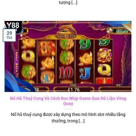
tượng [...]
29
Th3
Nổ Hũ Thuỷ Cung Và Cách Đọc Nhịp Game Qua Dữ Liệu Vòng
Quay
Nổ hũ thuỷ cung được xây dựng theo mô hình slot nhiều tầng
thưởng, trong [...]