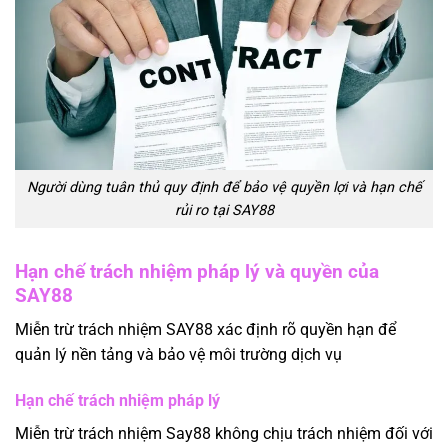
Người dùng tuân thủ quy định để bảo vệ quyền lợi và hạn chế
rủi ro tại SAY88
Hạn chế trách nhiệm pháp lý và quyền của
SAY88
Miễn trừ trách nhiệm SAY88 xác định rõ quyền hạn để
quản lý nền tảng và bảo vệ môi trường dịch vụ
Hạn chế trách nhiệm pháp lý
Miễn trừ trách nhiệm Say88 không chịu trách nhiệm đối với