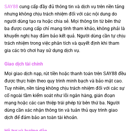
SAY88
cung cấp đầy đủ thông tin và dịch vụ trên nền tảng
nhưng không chịu trách nhiệm đối với các nội dung do
người dùng tạo ra hoặc chia sẻ. Mọi thông tin từ bên thứ
ba được cung cấp chỉ mang tính tham khảo, không phải là
khuyến nghị hay đảm bảo kết quả. Người dùng cần tự chịu
trách nhiệm trong việc phân tích và quyết định khi tham
gia các trò chơi hay sử dụng dịch vụ.
Giao dịch tài chính
Mọi giao dịch nạp, rút tiền hoặc thanh toán trên SAY88 đều
được thực hiện theo quy trình minh bạch và bảo mật cao.
Tuy nhiên, nền tảng không chịu trách nhiệm đối với các sự
cố ngoài tầm kiểm soát như lỗi ngân hàng, gián đoạn
mạng hoặc các can thiệp trái phép từ bên thứ ba. Người
dùng cần xác nhận thông tin và tuân thủ quy trình giao
dịch để đảm bảo an toàn tài khoản.
Hỗ trợ và hướng dẫn