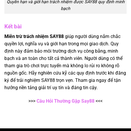
Quyền hạn và giới hạn trách nhiệm được SAY88 quy định minh
bạch
Kết bài
Miễn trừ trách nhiệm SAY88
giúp người dùng nắm chắc
quyền lợi, nghĩa vụ và giới hạn trong mọi giao dịch. Quy
định này đảm bảo môi trường dịch vụ công bằng, minh
bạch và an toàn cho tất cả thành viên. Người dùng có thể
tham gia trò chơi trực tuyến mà không lo rủi ro không rõ
nguồn gốc. Hãy nghiên cứu kỹ các quy định trước khi đăng
ký để trải nghiệm SAY88 trọn vẹn. Tham gia ngay để tận
hưởng nền tảng giải trí uy tín và đáng tin cậy.
>>>
Câu Hỏi Thường Gặp Say88
<<<