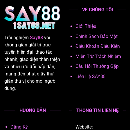
VỀ CHÚNG TÔI
Giới Thiệu
Chính Sách Bảo Mật
Trải nghiệm
Say88
với
không gian giải trí trực
Điều Khoản Điều Kiện
tuyến hiện đại, thao tác
Miễn Trừ Trách Nhiệm
nhanh, giao diện thân thiện
Câu Hỏi Thường Gặp
và nhiều ưu đãi hấp dẫn,
mang đến phút giây thư
Liên Hệ SAY88
giãn thú vị cho mọi người
dùng.
HƯỚNG DẪN
THÔNG TIN LIÊN HỆ
Đăng Ký
Website: