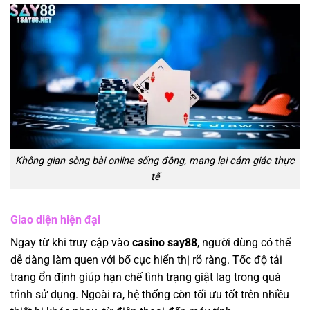
Không gian sòng bài online sống động, mang lại cảm giác thực
tế
Giao diện hiện đại
Ngay từ khi truy cập vào
casino say88
, người dùng có thể
dễ dàng làm quen với bố cục hiển thị rõ ràng. Tốc độ tải
trang ổn định giúp hạn chế tình trạng giật lag trong quá
trình sử dụng. Ngoài ra, hệ thống còn tối ưu tốt trên nhiều