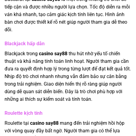
tiếp cận và được nhiều người lựa chọn. Tốc độ diễn ra mỗi
ván khá nhanh, tạo cảm giác kịch tính liên tục. Hình ảnh
bàn chơi được thiết kế rõ nét giúp người tham gia dễ theo
dõi.
Blackjack hấp dẫn
Blackjack trong
casino say88
thu hút nhờ yếu tố chiến
thuật và khả năng tính toán linh hoạt. Người tham gia cần
đưa ra quyết định hợp lý trong từng lượt để đạt kết quả tốt.
Nhịp độ trò chơi nhanh nhưng vẫn đảm bảo sự cân bằng
trong trải nghiệm. Giao diện hiển thị rõ ràng giúp người
dùng dễ quan sát diễn biến. Đây là trò chơi phù hợp với
những ai thích sự kiểm soát và tính toán.
Roulette kịch tính
Roulette tại
casino say88
mang đến trải nghiệm hồi hộp
với vòng quay đầy bất ngờ. Người tham gia có thể lựa