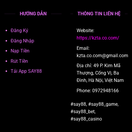
HƯỚNG DẪN
THÔNG TIN LIÊN HỆ
Đăng Ký
Website:
https://kzta.co.com/
Đăng Nhập
Email:
Nạp Tiền
kzta.co.com@gmail.com
Rút Tiền
Địa chỉ: 49 P. Kim Mã
Tải App SAY88
Thượng, Cống Vị, Ba
Đình, Hà Nội, Việt Nam
Phone: 0972948166
#say88, #say88_game,
#say88_bet,
#say88_casino