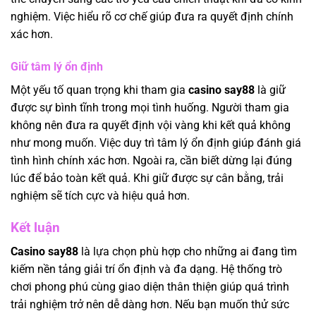
nghiệm. Việc hiểu rõ cơ chế giúp đưa ra quyết định chính
xác hơn.
Giữ tâm lý ổn định
Một yếu tố quan trọng khi tham gia
casino say88
là giữ
được sự bình tĩnh trong mọi tình huống. Người tham gia
không nên đưa ra quyết định vội vàng khi kết quả không
như mong muốn. Việc duy trì tâm lý ổn định giúp đánh giá
tình hình chính xác hơn. Ngoài ra, cần biết dừng lại đúng
lúc để bảo toàn kết quả. Khi giữ được sự cân bằng, trải
nghiệm sẽ tích cực và hiệu quả hơn.
Kết luận
Casino say88
là lựa chọn phù hợp cho những ai đang tìm
kiếm nền tảng giải trí ổn định và đa dạng. Hệ thống trò
chơi phong phú cùng giao diện thân thiện giúp quá trình
trải nghiệm trở nên dễ dàng hơn. Nếu bạn muốn thử sức