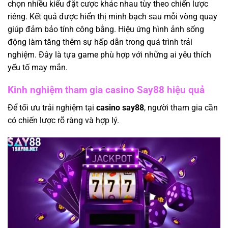
chọn nhiều kiểu đặt cược khác nhau tùy theo chiến lược
riêng. Kết quả được hiển thị minh bạch sau mỗi vòng quay
giúp đảm bảo tính công bằng. Hiệu ứng hình ảnh sống
động làm tăng thêm sự hấp dẫn trong quá trình trải
nghiệm. Đây là tựa game phù hợp với những ai yêu thích
yếu tố may mắn.
Kinh nghiệm tham gia casino Say88 hiệu quả
Để tối ưu trải nghiệm tại
casino say88
, người tham gia cần
có chiến lược rõ ràng và hợp lý.