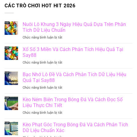
CÁC TRÒ CHƠI HOT HIT 2026
Nuôi Lô Khung 3 Ngày Hiệu Quả Dựa Trên Phân
Tích Dữ Liệu Chuẩn
Chức năng bình luận bị tắt
ở
Nuôi
Lô
Xổ Số 3 Miền Và Cách Phân Tích Hiệu Quả Tại
Khung
Say88
3
Chức năng bình luận bị tắt
ở
Ngày
Xổ
Hiệu
Số
Bạc Nhớ Lô Đề Và Cách Phân Tích Dữ Liệu Hiệu
Quả
3
Dựa
Quả Tại Say88
Miền
Trên
Chức năng bình luận bị tắt
ở
Và
Phân
Bạc
Cách
Tích
Nhớ
Kèo Ném Biên Trong Bóng Đá Và Cách Đọc Số
Phân
Dữ
Lô
Tích
Liệu Thực Chi Tiết
Liệu
Đề
Hiệu
Chuẩn
Chức năng bình luận bị tắt
ở
Và
Quả
Kèo
Cách
Tại
Ném
Kèo Phạt Góc Trong Bóng Đá Và Cách Phân Tích
Phân
Say88
Biên
Tích
Dữ Liệu Chuẩn Xác
Trong
Dữ