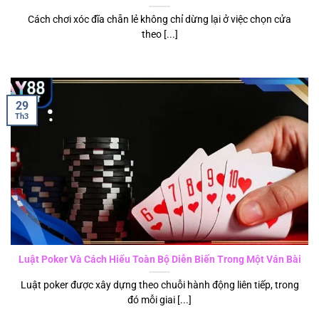
Cách chơi xóc đĩa chẵn lẻ không chỉ dừng lại ở việc chọn cửa
theo [...]
29
Th3
Luật Poker Và Cách Hiểu Toàn Bộ Diễn Biến Trong Một Ván Bài
Luật poker được xây dựng theo chuỗi hành động liên tiếp, trong
đó mỗi giai [...]